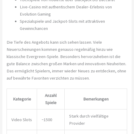
Live-Casino mit authentischem Dealer-Erlebnis von
Evolution Gaming
Spezialspiele und Jackpot-Slots mit attraktiven
Gewinnchancen
Die Tiefe des Angebots kann sich sehen lassen. Viele
Neuerscheinungen kommen genauso regelmäßig hinzu wie
klassische Evergreen-Spiele. Besonders hervorzuheben ist die
gute Balance zwischen großen Marken und innovativen Neuheiten.
Das ermöglicht Spielern, immer wieder Neues zu entdecken, ohne
auf bewährte Favoriten verzichten zu müssen.
Anzahl
Kategorie
Bemerkungen
Spiele
Stark durch vielfältige
Video Slots
~1500
Provider