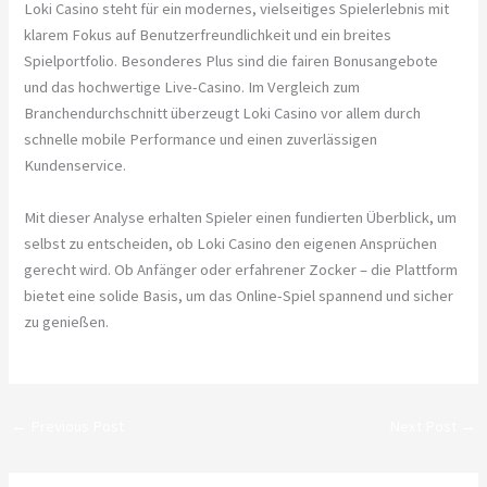
Loki Casino steht für ein modernes, vielseitiges Spielerlebnis mit
klarem Fokus auf Benutzerfreundlichkeit und ein breites
Spielportfolio. Besonderes Plus sind die fairen Bonusangebote
und das hochwertige Live-Casino. Im Vergleich zum
Branchendurchschnitt überzeugt Loki Casino vor allem durch
schnelle mobile Performance und einen zuverlässigen
Kundenservice.
Mit dieser Analyse erhalten Spieler einen fundierten Überblick, um
selbst zu entscheiden, ob Loki Casino den eigenen Ansprüchen
gerecht wird. Ob Anfänger oder erfahrener Zocker – die Plattform
bietet eine solide Basis, um das Online-Spiel spannend und sicher
zu genießen.
←
Previous Post
Next Post
→