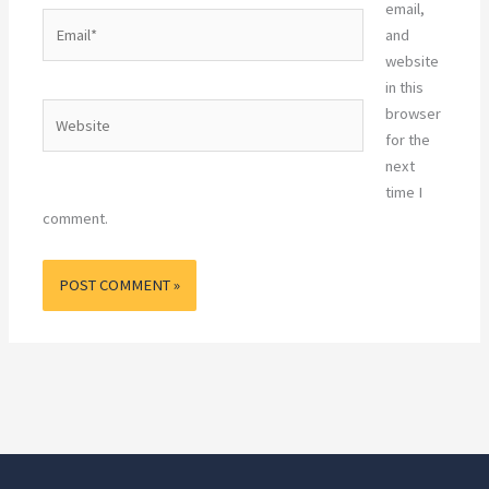
email,
Email*
and
website
in this
Website
browser
for the
next
time I
comment.