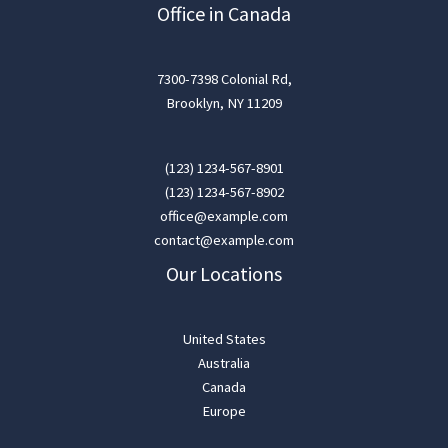
Office in Canada
7300-7398 Colonial Rd,
Brooklyn, NY 11209
(123) 1234-567-8901
(123) 1234-567-8902
office@example.com
contact@example.com
Our Locations
United States
Australia
Canada
Europe