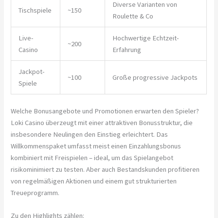
Diverse Varianten von
Tischspiele
~150
Roulette & Co
Live-
Hochwertige Echtzeit-
~200
Casino
Erfahrung
Jackpot-
~100
Große progressive Jackpots
Spiele
Welche Bonusangebote und Promotionen erwarten den Spieler?
Loki Casino überzeugt mit einer attraktiven Bonusstruktur, die
insbesondere Neulingen den Einstieg erleichtert. Das
Willkommenspaket umfasst meist einen Einzahlungsbonus
kombiniert mit Freispielen – ideal, um das Spielangebot
risikominimiert zu testen. Aber auch Bestandskunden profitieren
von regelmäßigen Aktionen und einem gut strukturierten
Treueprogramm.
Zu den Highlights zählen: