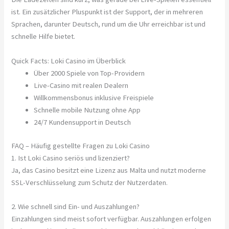
ist. Ein zusätzlicher Pluspunkt ist der Support, der in mehreren
Sprachen, darunter Deutsch, rund um die Uhr erreichbar ist und
schnelle Hilfe bietet.
Quick Facts: Loki Casino im Überblick
Über 2000 Spiele von Top-Providern
Live-Casino mit realen Dealern
Willkommensbonus inklusive Freispiele
Schnelle mobile Nutzung ohne App
24/7 Kundensupport in Deutsch
FAQ – Häufig gestellte Fragen zu Loki Casino
1. Ist Loki Casino seriös und lizenziert?
Ja, das Casino besitzt eine Lizenz aus Malta und nutzt moderne
SSL-Verschlüsselung zum Schutz der Nutzerdaten.
2. Wie schnell sind Ein- und Auszahlungen?
Einzahlungen sind meist sofort verfügbar. Auszahlungen erfolgen