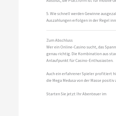
Absolut, die Plattform ist für mobile 
5. Wie schnell werden Gewinne ausgeza
Auszahlungen erfolgen in der Regel in
Zum Abschluss
Wer ein Online-Casino sucht, das Spann
genau richtig. Die Kombination aus st
Anlaufpunkt für Casino-Enthusiasten.
Auch ein erfahrener Spieler profitiert
die Mega Medusa von der Masse positiv 
Starten Sie jetzt Ihr Abenteuer im
meg