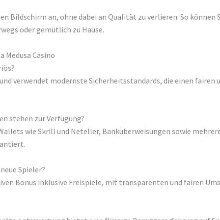
en Bildschirm an, ohne dabei an Qualität zu verlieren. So können S
rwegs oder gemütlich zu Hause.
ga Medusa Casino
riös?
 und verwendet modernste Sicherheitsstandards, die einen fairen 
en stehen zur Verfügung?
-Wallets wie Skrill und Neteller, Banküberweisungen sowie mehre
antiert.
neue Spieler?
iven Bonus inklusive Freispiele, mit transparenten und fairen U