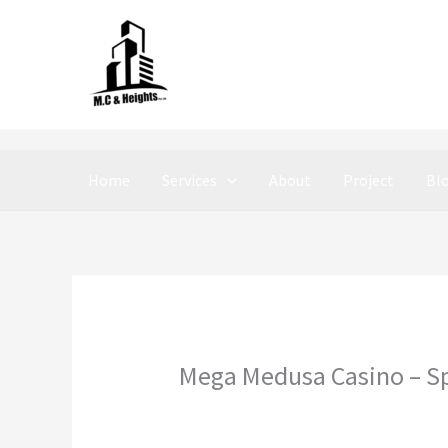
Skip
to
content
Home
Services
About
Project
Bl
Mega Medusa Casino – Sp
Leave a Comment
/
Uncategorized
/ By