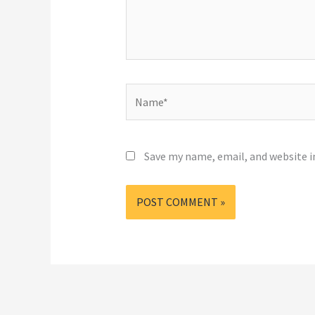
Name*
Save my name, email, and website i