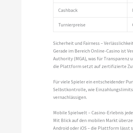
Cashback
Turnierpreise
Sicherheit und Fairness – Verlässlichke
Gerade im Bereich Online-Casino ist Ve
Authority (MGA), was für Transparenz u
die Plattform setzt auf zertifizierte Z
Für viele Spieler ein entscheidender P
Selbstkontrolle, wie Einzahlungslimit
vernachlässigen.
Mobile Spielwelt – Casino-Erlebnis jede
Mit Blick auf den mobilen Markt überz
Android oder iOS – die Plattform lässt