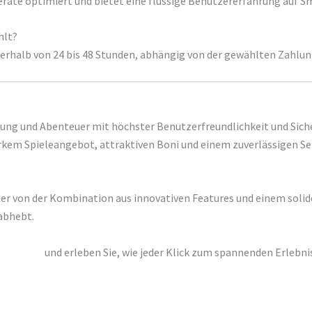
Geräte optimiert und bietet eine flüssige Benutzererfahrung auf 
hlt?
nerhalb von 24 bis 48 Stunden, abhängig von der gewählten Zahl
ung und Abenteuer mit höchster Benutzerfreundlichkeit und Siche
arkem Spieleangebot, attraktiven Boni und einem zuverlässigen S
 hier von der Kombination aus innovativen Features und einem sol
abhebt.
a medusa
und erleben Sie, wie jeder Klick zum spannenden Erlebnis