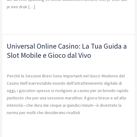
Speler
je een druk […]
Read More »
Universal Online Casino: La Tua Guida a
Universal
Online
Slot Mobile e Gioco dal Vivo
Casino:
Uncategorized
/
chunty cuty
La
Tua
Perché le Sessioni Brevi Sono Importanti nel Gioco Moderno del
Guida
Casino Nell’inarrestabile mondo dell’intrattenimento digitale di
a
oggi, i giocatori spesso si rivolgono ai casino per un brivido rapido
Slot
piuttosto che per una sessione marathon. Il gioco breve e ad alta
Mobile
intensità—che dura dai cinque ai quindici minuti—è diventato la
e
norma per molti che desiderano risultati
Gioco
dal
Read More »
Vivo