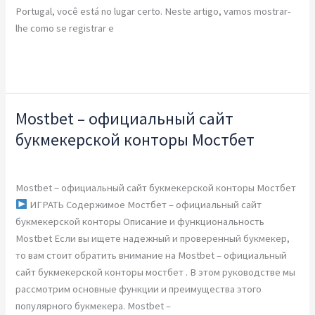
registar
Portugal, você está no lugar certo. Neste artigo, vamos mostrar-
e
lhe como se registrar e
começar
a
Read More »
jogar
Mostbet – официальный сайт
Mostbet
–
букмекерской конторы Мостбет
официальный
Uncategorized
/
chunty cuty
сайт
букмекерской
Mostbet – официальный сайт букмекерской конторы Мостбет
конторы
ИГРАТЬ Содержимое Мостбет – официальный сайт
Мостбет
букмекерской конторы Описание и функциональность
Mostbet Если вы ищете надежный и проверенный букмекер,
то вам стоит обратить внимание на Mostbet – официальный
сайт букмекерской конторы мостбет . В этом руководстве мы
рассмотрим основные функции и преимущества этого
популярного букмекера. Mostbet –