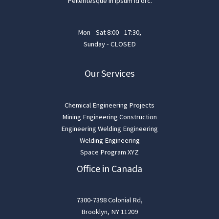
Pellentesque in ipsum id orc.
Mon - Sat 8:00 - 17:30,
Sunday - CLOSED
Our Services
Chemical Engineering Projects
Mining Engineering Construction
Engineering Welding Engineering
Welding Engineering
Space Program XYZ
Office in Canada
7300-7398 Colonial Rd,
Brooklyn, NY 11209