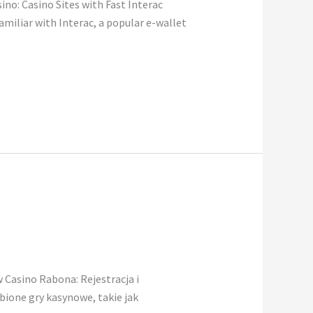
o: Casino Sites with Fast Interac
amiliar with Interac, a popular e-wallet
Casino Rabona: Rejestracja i
bione gry kasynowe, takie jak