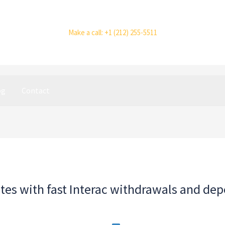
Make a call: +1 (212) 255-5511
og
Contact
ites with fast Interac withdrawals and dep