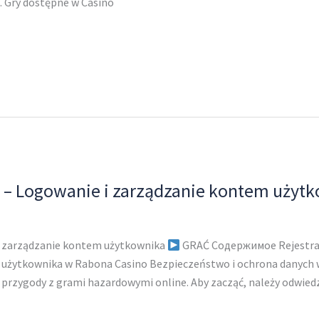
. Gry dostępne w Casino
i – Logowanie i zarządzanie kontem użyt
 i zarządzanie kontem użytkownika
GRAĆ Содержимое Rejestrac
 użytkownika w Rabona Casino Bezpieczeństwo i ochrona danych 
 przygody z grami hazardowymi online. Aby zacząć, należy odwied