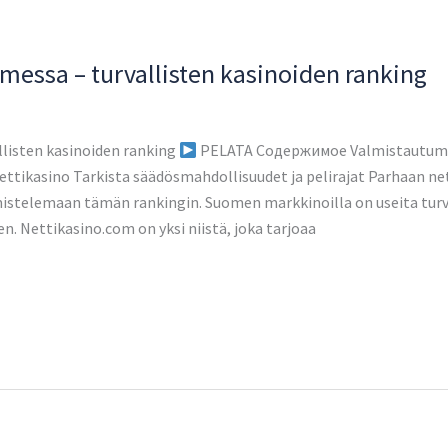
messa – turvallisten kasinoiden ranking
llisten kasinoiden ranking
PELATA Содержимое Valmistautumin
nettikasino Tarkista säädösmahdollisuudet ja pelirajat Parhaan net
istelemaan tämän rankingin. Suomen markkinoilla on useita turval
n. Nettikasino.com on yksi niistä, joka tarjoaa