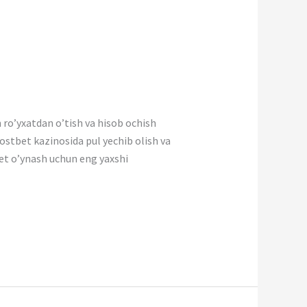
’yxatdan o’tish va hisob ochish
stbet kazinosida pul yechib olish va
bet o’ynash uchun eng yaxshi