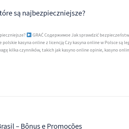
które są najbezpieczniejsze?
zpieczniejsze?
GRAĆ Содержимое Jak sprawdzić bezpieczeństw
 polskie kasyna online z licencją Czy kasyna online w Polsce są l
agę kilka czynników, takich jak kasyno online opinie, kasyno onl
Brasil – Bônus e Promoções