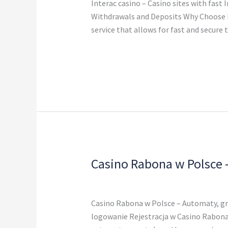
Casino
Interac casino – Casino sites with fast
sites
Withdrawals and Deposits Why Choose Int
with
service that allows for fast and secure
fast
Interac
Read More »
withdrawals
and
deposits
Casino Rabona w Polsce 
Casino
Rabona
Uncategorized
/
chunty cuty
w
Polsce
Casino Rabona w Polsce – Automaty, gr
–
logowanie Rejestracja w Casino Rabona 
Automaty,