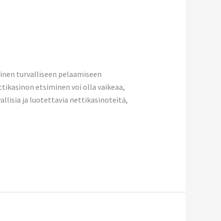
en turvalliseen pelaamiseen
tikasinon etsiminen voi olla vaikeaa,
lisia ja luotettavia nettikasinoteitä,