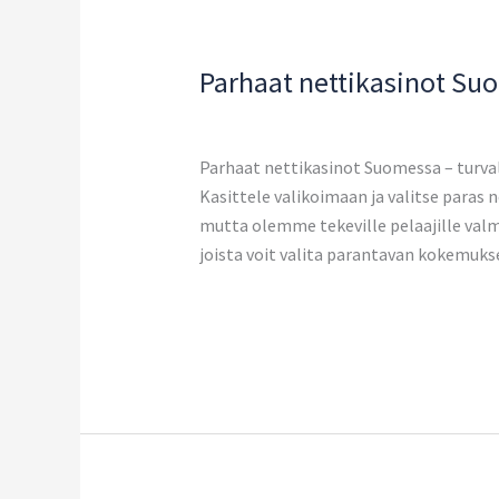
Parhaat nettikasinot Suo
Parhaat
nettikasinot
Uncategorized
/
chunty cuty
Suomessa
–
Parhaat nettikasinot Suomessa – turva
turvallisten
Kasittele valikoimaan ja valitse paras 
kasinoiden
mutta olemme tekeville pelaajille valm
ranking
joista voit valita parantavan kokemukse
Read More »