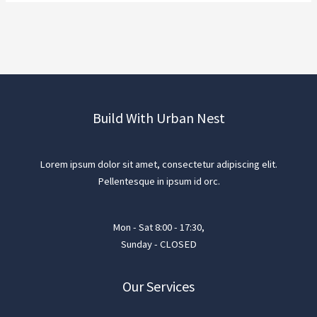
Build With Urban Nest
Lorem ipsum dolor sit amet, consectetur adipiscing elit.
Pellentesque in ipsum id orc.
Mon - Sat 8:00 - 17:30,
Sunday - CLOSED
Our Services