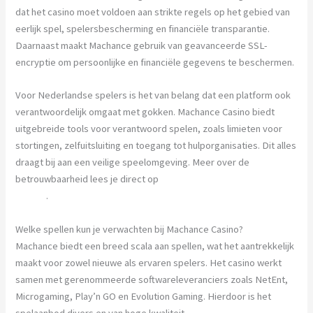
dat het casino moet voldoen aan strikte regels op het gebied van
eerlijk spel, spelersbescherming en financiële transparantie.
Daarnaast maakt Machance gebruik van geavanceerde SSL-
encryptie om persoonlijke en financiële gegevens te beschermen.
Voor Nederlandse spelers is het van belang dat een platform ook
verantwoordelijk omgaat met gokken. Machance Casino biedt
uitgebreide tools voor verantwoord spelen, zoals limieten voor
stortingen, zelfuitsluiting en toegang tot hulporganisaties. Dit alles
draagt bij aan een veilige speelomgeving. Meer over de
betrouwbaarheid lees je direct op
https://machancecasino-
nl.com/
.
Welke spellen kun je verwachten bij Machance Casino?
Machance biedt een breed scala aan spellen, wat het aantrekkelijk
maakt voor zowel nieuwe als ervaren spelers. Het casino werkt
samen met gerenommeerde softwareleveranciers zoals NetEnt,
Microgaming, Play’n GO en Evolution Gaming. Hierdoor is het
spelaanbod divers en van hoge kwaliteit.