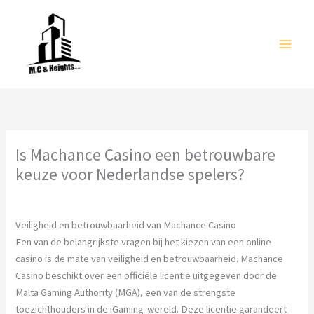
Skip
to
content
Is Machance Casino een betrouwbare
keuze voor Nederlandse spelers?
Leave a Comment
/
Uncategorized
/ By
chunty cuty
Veiligheid en betrouwbaarheid van Machance Casino
Een van de belangrijkste vragen bij het kiezen van een online
casino is de mate van veiligheid en betrouwbaarheid. Machance
Casino beschikt over een officiële licentie uitgegeven door de
Malta Gaming Authority (MGA), een van de strengste
toezichthouders in de iGaming-wereld. Deze licentie garandeert