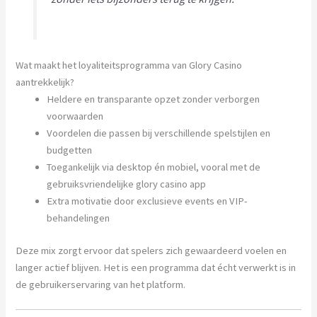
Wat maakt het loyaliteitsprogramma van Glory Casino
aantrekkelijk?
Heldere en transparante opzet zonder verborgen
voorwaarden
Voordelen die passen bij verschillende spelstijlen en
budgetten
Toegankelijk via desktop én mobiel, vooral met de
gebruiksvriendelijke glory casino app
Extra motivatie door exclusieve events en VIP-
behandelingen
Deze mix zorgt ervoor dat spelers zich gewaardeerd voelen en
langer actief blijven. Het is een programma dat écht verwerkt is in
de gebruikerservaring van het platform.