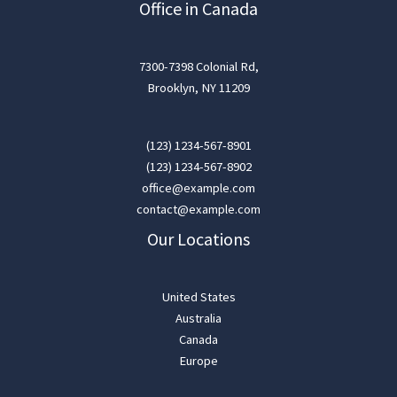
Office in Canada
7300-7398 Colonial Rd,
Brooklyn, NY 11209
(123) 1234-567-8901
(123) 1234-567-8902
office@example.com
contact@example.com
Our Locations
United States
Australia
Canada
Europe