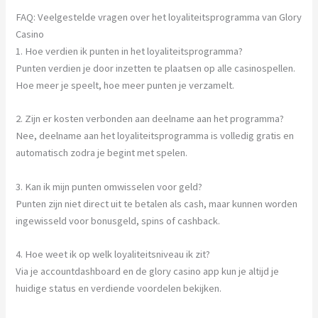
FAQ: Veelgestelde vragen over het loyaliteitsprogramma van Glory
Casino
1. Hoe verdien ik punten in het loyaliteitsprogramma?
Punten verdien je door inzetten te plaatsen op alle casinospellen.
Hoe meer je speelt, hoe meer punten je verzamelt.
2. Zijn er kosten verbonden aan deelname aan het programma?
Nee, deelname aan het loyaliteitsprogramma is volledig gratis en
automatisch zodra je begint met spelen.
3. Kan ik mijn punten omwisselen voor geld?
Punten zijn niet direct uit te betalen als cash, maar kunnen worden
ingewisseld voor bonusgeld, spins of cashback.
4. Hoe weet ik op welk loyaliteitsniveau ik zit?
Via je accountdashboard en de glory casino app kun je altijd je
huidige status en verdiende voordelen bekijken.