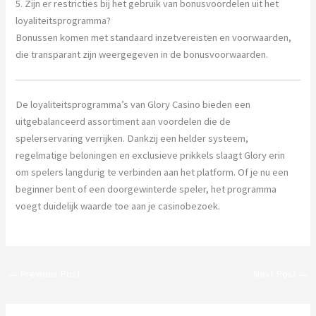
5. Zijn er restricties bij het gebruik van bonusvoordelen uit het
loyaliteitsprogramma?
Bonussen komen met standaard inzetvereisten en voorwaarden,
die transparant zijn weergegeven in de bonusvoorwaarden.
De loyaliteitsprogramma’s van Glory Casino bieden een
uitgebalanceerd assortiment aan voordelen die de
spelerservaring verrijken. Dankzij een helder systeem,
regelmatige beloningen en exclusieve prikkels slaagt Glory erin
om spelers langdurig te verbinden aan het platform. Of je nu een
beginner bent of een doorgewinterde speler, het programma
voegt duidelijk waarde toe aan je casinobezoek.
←
Previous Post
Next Post
→