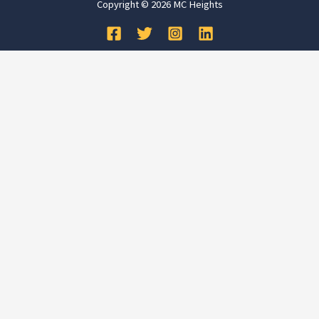
Copyright © 2026 MC Heights