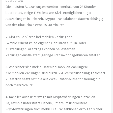
bearbeitet?
Die meisten Auszahlungen werden innerhalb von 24 Stunden
bearbeitet, einige E-Wallets wie Skrill ermöglichen sogar
Auszahlungen in Echtzeit. Krypto-Transaktionen dauern abhängig
von der Blockchain etwa 15-30 Minuten.
2. Gibt es Gebühren bei mobilen Zahlungen?
Gxmble erhebt keine eigenen Gebühren auf Ein- oder
Auszahlungen. Allerdings können bei externen
Zahlungsdienstleistern geringe Transaktionsgebühren anfallen.
3. Wie sicher sind meine Daten bei mobilen Zahlungen?
Alle mobilen Zahlungen sind durch SSL-Verschlüsselung gesichert.
Zusätzlich setzt Gxmble auf Zwei-Faktor-Authentifizierung für
noch mehr Schutz.
4. Kann ich auch unterwegs mit Kryptowährungen einzahlen?
Ja, Gxmble unterstützt Bitcoin, Ethereum und weitere
Kryptowährungen auch mobil. Die Transaktionen erfolgen sicher