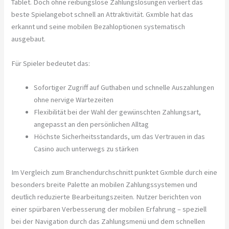
Tablet. Doch ohne reibungslose Zahlungslösungen verliert das
beste Spielangebot schnell an Attraktivität. Gxmble hat das
erkannt und seine mobilen Bezahloptionen systematisch
ausgebaut.
Für Spieler bedeutet das:
Sofortiger Zugriff auf Guthaben und schnelle Auszahlungen
ohne nervige Wartezeiten
Flexibilität bei der Wahl der gewünschten Zahlungsart,
angepasst an den persönlichen Alltag
Höchste Sicherheitsstandards, um das Vertrauen in das
Casino auch unterwegs zu stärken
Im Vergleich zum Branchendurchschnitt punktet Gxmble durch eine
besonders breite Palette an mobilen Zahlungssystemen und
deutlich reduzierte Bearbeitungszeiten. Nutzer berichten von
einer spürbaren Verbesserung der mobilen Erfahrung – speziell
bei der Navigation durch das Zahlungsmenü und dem schnellen