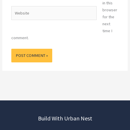
in this
Website
browser
for the
next
time I
comment.
Build With Urban Nest