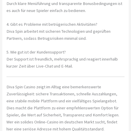
Durch klare Menüführung und transparente Bonusbedingungen ist
es auch für neue Spieler einfach zu bedienen.
4. Gibt es Probleme mit betrügerischen Aktivitäten?
Diva Spin arbeitet mit sicheren Technologien und geprüften
Partnern, sodass Betrugsrisiken minimal sind.
5. Wie gut ist der Kundensupport?
Der Support ist freundlich, mehrsprachig und reagiert innerhalb
kurzer Zeit über Live-Chat und E-Mail.
Diva Spin Casino zeigt im Alltag eine bemerkenswerte
Zuverlässigkeit: sichere Transaktionen, schnelle Auszahlungen,
eine stabile mobile Plattform und ein vielfältiges Spielangebot.
Dies macht die Plattform zu einer empfehlenswerten Option für
Spieler, die Wert auf Sicherheit, Transparenz und Komfort legen.
Wer ein solides Online-Casino im deutschen Markt sucht, findet
hier eine seriöse Adresse mit hohem Qualitätsstandard.