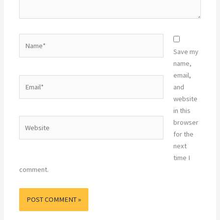
Name*
Save my
name,
email,
Email*
and
website
in this
Website
browser
for the
next
time I
comment.