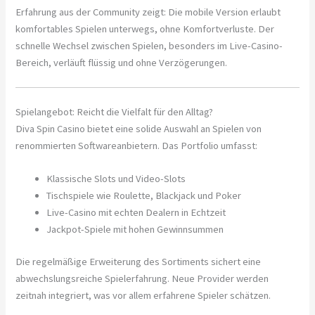
Erfahrung aus der Community zeigt: Die mobile Version erlaubt
komfortables Spielen unterwegs, ohne Komfortverluste. Der
schnelle Wechsel zwischen Spielen, besonders im Live-Casino-
Bereich, verläuft flüssig und ohne Verzögerungen.
Spielangebot: Reicht die Vielfalt für den Alltag?
Diva Spin Casino bietet eine solide Auswahl an Spielen von
renommierten Softwareanbietern. Das Portfolio umfasst:
Klassische Slots und Video-Slots
Tischspiele wie Roulette, Blackjack und Poker
Live-Casino mit echten Dealern in Echtzeit
Jackpot-Spiele mit hohen Gewinnsummen
Die regelmäßige Erweiterung des Sortiments sichert eine
abwechslungsreiche Spielerfahrung. Neue Provider werden
zeitnah integriert, was vor allem erfahrene Spieler schätzen.