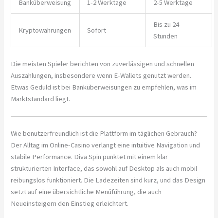
Banküberweisung
1-2 Werktage
2-5 Werktage
Bis zu 24
Kryptowährungen
Sofort
Stunden
Die meisten Spieler berichten von zuverlässigen und schnellen
Auszahlungen, insbesondere wenn E-Wallets genutzt werden.
Etwas Geduld ist bei Banküberweisungen zu empfehlen, was im
Marktstandard liegt.
Wie benutzerfreundlich ist die Plattform im täglichen Gebrauch?
Der Alltag im Online-Casino verlangt eine intuitive Navigation und
stabile Performance. Diva Spin punktet mit einem klar
strukturierten Interface, das sowohl auf Desktop als auch mobil
reibungslos funktioniert. Die Ladezeiten sind kurz, und das Design
setzt auf eine übersichtliche Menüführung, die auch
Neueinsteigern den Einstieg erleichtert.