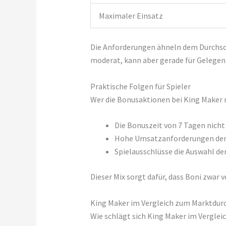
Maximaler Einsatz
Die Anforderungen ähneln dem Durchschn
moderat, kann aber gerade für Gelegenh
Praktische Folgen für Spieler
Wer die Bonusaktionen bei King Maker n
Die Bonuszeit von 7 Tagen nicht 
Hohe Umsatzanforderungen den 
Spielausschlüsse die Auswahl de
Dieser Mix sorgt dafür, dass Boni zwar 
King Maker im Vergleich zum Marktdur
Wie schlägt sich King Maker im Verglei