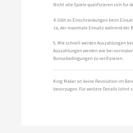
Nicht alle Spiele qualifizieren sich f
4. Gibt es Einschränkungen beim Einsa
Ja, der maximale Einsatz während der B
5. Wie schnell werden Auszahlungen b
Auszahlungen werden wie bei normalen 
Bonusbedingungen zu verifizieren.
King Maker ist keine Revolution im Ber
bevorzugen. Für weitere Details lohnt si