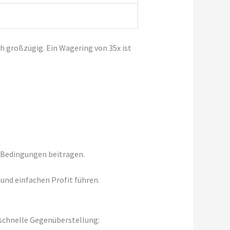
h großzügig. Ein Wagering von 35x ist
r Bedingungen beitragen.
 und einfachen Profit führen.
 schnelle Gegenüberstellung: