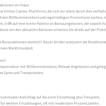
aktionen im Fokus
he Online-Casino-Plattform, die sich vor allem durch ihre vielfäl
raktiven Willkommensboni und regelmäßigen Promotions suchen, st
t, trifft auf eine breite Palette an Bonusangeboten, die sowohl für
ndruck von den aktuellen Aktionen erhalten Sie direkt auf der Pla
 Bonusaktionen wirklich? Dieser Artikel analysiert die Konditione
einen Marktstandard.
nen?
Bonusstruktur mit Willkommensboni, Reload-Angeboten und gelege
ree Spins und Treueprämien.
zentualer Aufschlag auf die erste Einzahlung plus Freispiele.
für weitere Einzahlungen, oft mit moderaten Prozentzahlen.