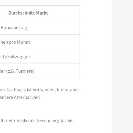
Durchschnitt Markt
x Bonusbetrag
onen pro Monat
nd großzügiger
ger (z.B. Turniere)
nen. Cashback ist vorhanden, bleibt aber
antere Alternativen.
t mehr Risiko als Gewinn ergibt. Bei