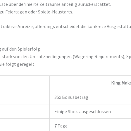
ste über definierte Zeiträume anteilig zurückerstattet.
zu Feiertagen oder Spiele-Neustarts.
 attraktive Anreize, allerdings entscheidet die konkrete Ausgesta
auf den Spielerfolg
t stark von den Umsatzbedingungen (Wagering Requirements), Spie
ie folgt geregelt:
King Make
35x Bonusbetrag
Einige Slots ausgeschlossen
7 Tage