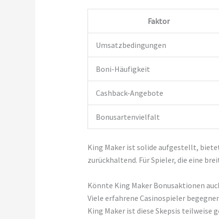
Faktor
Umsatzbedingungen
Boni-Häufigkeit
Cashback-Angebote
Bonusartenvielfalt
King Maker ist solide aufgestellt, biet
zurückhaltend. Für Spieler, die eine br
Könnte King Maker Bonusaktionen auch
Viele erfahrene Casinospieler begegnen
King Maker ist diese Skepsis teilweise g