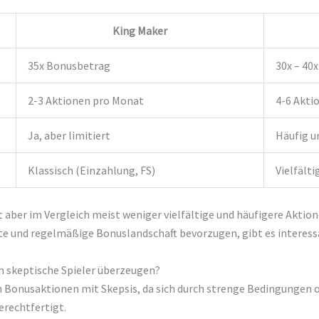
King Maker
35x Bonusbetrag
30x – 40
2-3 Aktionen pro Monat
4-6 Akti
Ja, aber limitiert
Häufig u
Klassisch (Einzahlung, FS)
Vielfälti
et aber im Vergleich meist weniger vielfältige und häufigere Aktio
eite und regelmäßige Bonuslandschaft bevorzugen, gibt es interess
 skeptische Spieler überzeugen?
 Bonusaktionen mit Skepsis, da sich durch strenge Bedingungen of
erechtfertigt.