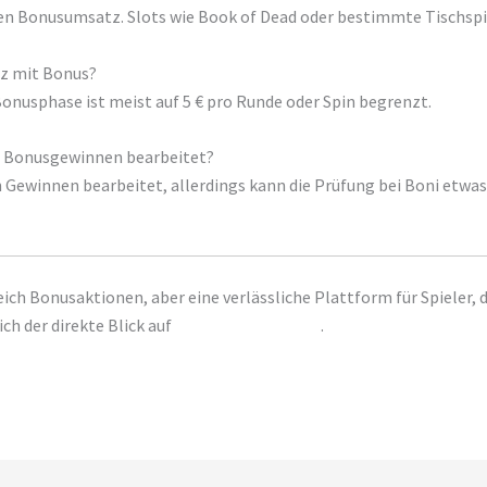
ür den Bonusumsatz. Slots wie Book of Dead oder bestimmte Tischsp
tz mit Bonus?
onusphase ist meist auf 5 € pro Runde oder Spin begrenzt.
ei Bonusgewinnen bearbeitet?
Gewinnen bearbeitet, allerdings kann die Prüfung bei Boni etwas
eich Bonusaktionen, aber eine verlässliche Plattform für Spieler,
ch der direkte Blick auf
kingmaker1.de.com
.