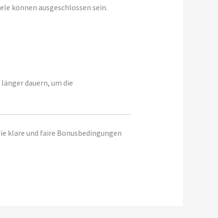
iele können ausgeschlossen sein.
 länger dauern, um die
 die klare und faire Bonusbedingungen