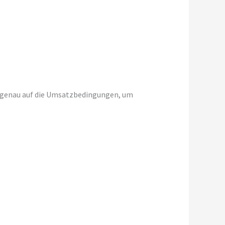
mer genau auf die Umsatzbedingungen, um