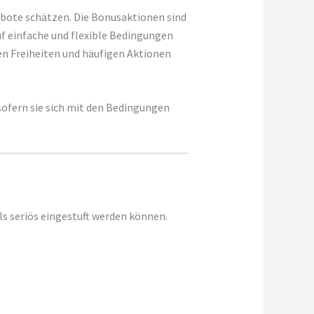
ebote schätzen. Die Bonusaktionen sind
uf einfache und flexible Bedingungen
en Freiheiten und häufigen Aktionen
sofern sie sich mit den Bedingungen
s seriös eingestuft werden können.