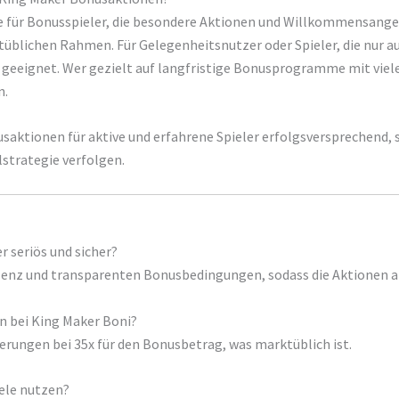
ge für Bonusspieler, die besondere Aktionen und Willkommensang
ktüblichen Rahmen. Für Gelegenheitsnutzer oder Spieler, die nur a
 geeignet. Wer gezielt auf langfristige Bonusprogramme mit viel
n.
aktionen für aktive und erfahrene Spieler erfolgsversprechend, 
lstrategie verfolgen.
r seriös und sicher?
izenz und transparenten Bonusbedingungen, sodass die Aktionen al
n bei King Maker Boni?
rungen bei 35x für den Bonusbetrag, was marktüblich ist.
ele nutzen?