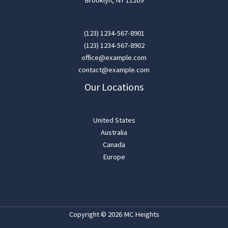
Brooklyn, NY 11209
(123) 1234-567-8901
(123) 1234-567-8902
office@example.com
contact@example.com
Our Locations
United States
Australia
Canada
Europe
Copyright © 2026 MC Heights