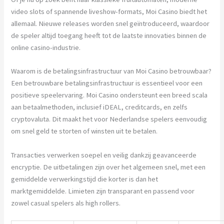
video slots of spannende liveshow-formats, Moi Casino biedt het
allemaal. Nieuwe releases worden snel geïntroduceerd, waardoor
de speler altijd toegang heeft tot de laatste innovaties binnen de
online casino-industrie.
Waarom is de betalingsinfrastructuur van Moi Casino betrouwbaar?
Een betrouwbare betalingsinfrastructuur is essentieel voor een
positieve speelervaring. Moi Casino ondersteunt een breed scala
aan betaalmethoden, inclusief iDEAL, creditcards, en zelfs
cryptovaluta. Dit maakt het voor Nederlandse spelers eenvoudig
om snel geld te storten of winsten uit te betalen.
Transacties verwerken soepel en veilig dankzij geavanceerde
encryptie. De uitbetalingen zijn over het algemeen snel, met een
gemiddelde verwerkingstijd die korter is dan het
marktgemiddelde. Limieten zijn transparant en passend voor
zowel casual spelers als high rollers.