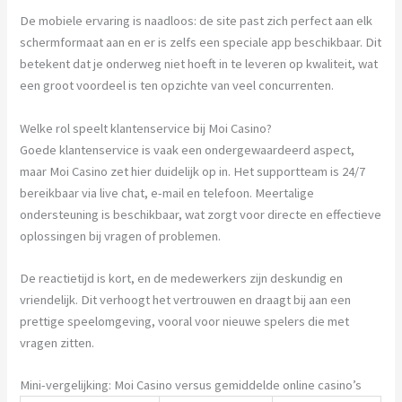
De mobiele ervaring is naadloos: de site past zich perfect aan elk
schermformaat aan en er is zelfs een speciale app beschikbaar. Dit
betekent dat je onderweg niet hoeft in te leveren op kwaliteit, wat
een groot voordeel is ten opzichte van veel concurrenten.
Welke rol speelt klantenservice bij Moi Casino?
Goede klantenservice is vaak een ondergewaardeerd aspect,
maar Moi Casino zet hier duidelijk op in. Het supportteam is 24/7
bereikbaar via live chat, e-mail en telefoon. Meertalige
ondersteuning is beschikbaar, wat zorgt voor directe en effectieve
oplossingen bij vragen of problemen.
De reactietijd is kort, en de medewerkers zijn deskundig en
vriendelijk. Dit verhoogt het vertrouwen en draagt bij aan een
prettige speelomgeving, vooral voor nieuwe spelers die met
vragen zitten.
Mini-vergelijking: Moi Casino versus gemiddelde online casino’s