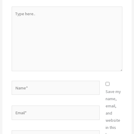
Type
here..
Name*
Save my
name,
email,
Email*
and
website
in this
Website