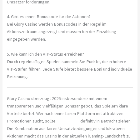
Umsatzanforderungen.
4. Gibt es einen Bonuscode für die Aktionen?
Bei Glory Casino werden Bonuscodes in der Regel im
Aktionszeitraum angezeigt und müssen bei der Einzahlung
eingegeben werden.
5. Wie kann ich den VIP-Status erreichen?
Durch regelmäßiges Spielen sammeln Sie Punkte, die in höhere
VIP-Stufen führen. Jede Stufe bietet bessere Boni und individuelle
Betreuung.
Glory Casino überzeugt 2026 insbesondere mit einem
transparenten und vielfältigen Bonusangebot, das Spielern klare
Vorteile bietet. Wer nach einer fairen Plattform mit attraktiven
Promotionen sucht, sollte
glory casino
definitiv in Betracht ziehen.
Die Kombination aus fairen Umsatzbedingungen und lukrativen
Aktionen macht das Casino in der aktuellen iGaming-Landschaft zu