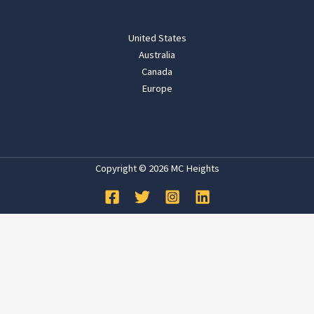
United States
Australia
Canada
Europe
Copyright © 2026 MC Heights