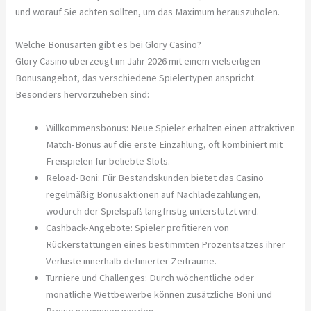
und worauf Sie achten sollten, um das Maximum herauszuholen.
Welche Bonusarten gibt es bei Glory Casino?
Glory Casino überzeugt im Jahr 2026 mit einem vielseitigen
Bonusangebot, das verschiedene Spielertypen anspricht.
Besonders hervorzuheben sind:
Willkommensbonus: Neue Spieler erhalten einen attraktiven
Match-Bonus auf die erste Einzahlung, oft kombiniert mit
Freispielen für beliebte Slots.
Reload-Boni: Für Bestandskunden bietet das Casino
regelmäßig Bonusaktionen auf Nachladezahlungen,
wodurch der Spielspaß langfristig unterstützt wird.
Cashback-Angebote: Spieler profitieren von
Rückerstattungen eines bestimmten Prozentsatzes ihrer
Verluste innerhalb definierter Zeiträume.
Turniere und Challenges: Durch wöchentliche oder
monatliche Wettbewerbe können zusätzliche Boni und
Preise gewonnen werden.