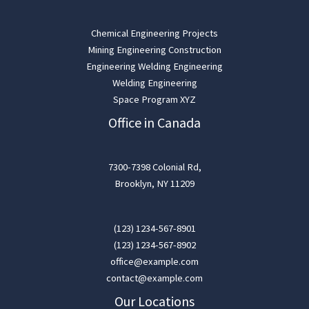
Chemical Engineering Projects
Mining Engineering Construction
Engineering Welding Engineering
Welding Engineering
Space Program XYZ
Office in Canada
7300-7398 Colonial Rd,
Brooklyn, NY 11209
(123) 1234-567-8901
(123) 1234-567-8902
office@example.com
contact@example.com
Our Locations