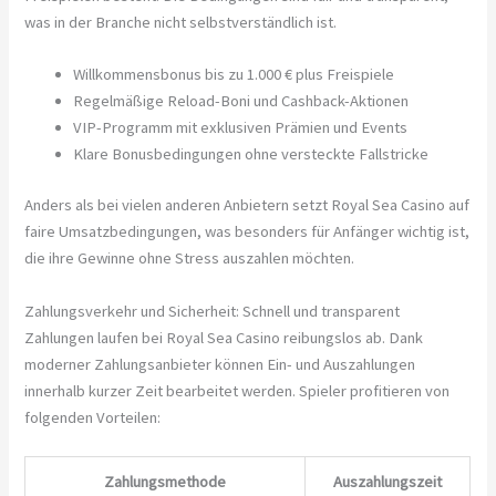
was in der Branche nicht selbstverständlich ist.
Willkommensbonus bis zu 1.000 € plus Freispiele
Regelmäßige Reload-Boni und Cashback-Aktionen
VIP-Programm mit exklusiven Prämien und Events
Klare Bonusbedingungen ohne versteckte Fallstricke
Anders als bei vielen anderen Anbietern setzt Royal Sea Casino auf
faire Umsatzbedingungen, was besonders für Anfänger wichtig ist,
die ihre Gewinne ohne Stress auszahlen möchten.
Zahlungsverkehr und Sicherheit: Schnell und transparent
Zahlungen laufen bei Royal Sea Casino reibungslos ab. Dank
moderner Zahlungsanbieter können Ein- und Auszahlungen
innerhalb kurzer Zeit bearbeitet werden. Spieler profitieren von
folgenden Vorteilen:
Zahlungsmethode
Auszahlungszeit