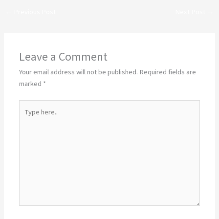
←
Previous Post
Next Post
→
Leave a Comment
Your email address will not be published.
Required fields are
marked
*
Type
here..