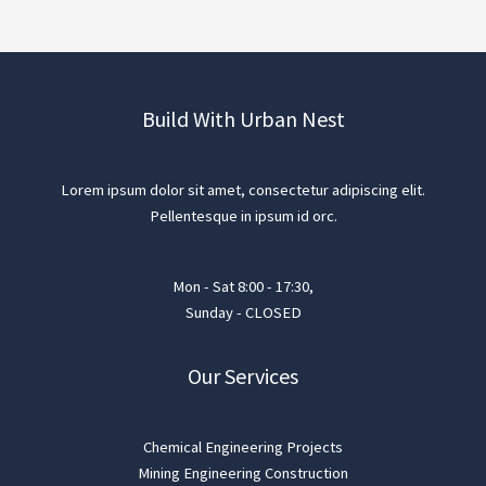
Build With Urban Nest
Lorem ipsum dolor sit amet, consectetur adipiscing elit.
Pellentesque in ipsum id orc.
Mon - Sat 8:00 - 17:30,
Sunday - CLOSED
Our Services
Chemical Engineering Projects
Mining Engineering Construction