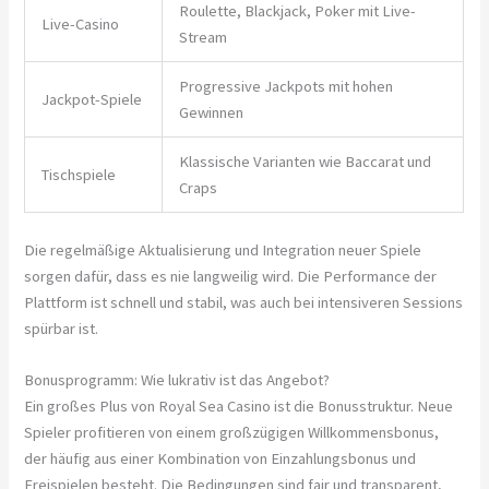
Roulette, Blackjack, Poker mit Live-
Live-Casino
Stream
Progressive Jackpots mit hohen
Jackpot-Spiele
Gewinnen
Klassische Varianten wie Baccarat und
Tischspiele
Craps
Die regelmäßige Aktualisierung und Integration neuer Spiele
sorgen dafür, dass es nie langweilig wird. Die Performance der
Plattform ist schnell und stabil, was auch bei intensiveren Sessions
spürbar ist.
Bonusprogramm: Wie lukrativ ist das Angebot?
Ein großes Plus von Royal Sea Casino ist die Bonusstruktur. Neue
Spieler profitieren von einem großzügigen Willkommensbonus,
der häufig aus einer Kombination von Einzahlungsbonus und
Freispielen besteht. Die Bedingungen sind fair und transparent,