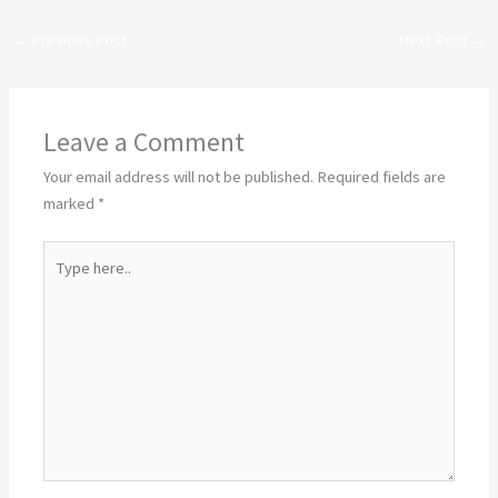
←
Previous Post
Next Post
→
Leave a Comment
Your email address will not be published.
Required fields are
marked
*
Type
here..