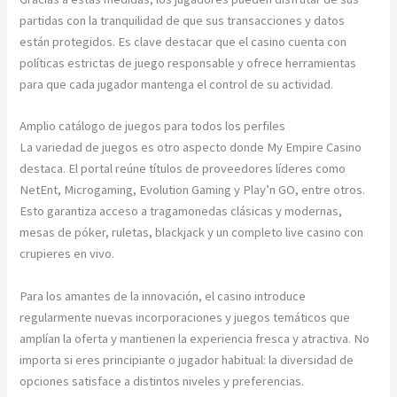
partidas con la tranquilidad de que sus transacciones y datos
están protegidos. Es clave destacar que el casino cuenta con
políticas estrictas de juego responsable y ofrece herramientas
para que cada jugador mantenga el control de su actividad.
Amplio catálogo de juegos para todos los perfiles
La variedad de juegos es otro aspecto donde My Empire Casino
destaca. El portal reúne títulos de proveedores líderes como
NetEnt, Microgaming, Evolution Gaming y Play’n GO, entre otros.
Esto garantiza acceso a tragamonedas clásicas y modernas,
mesas de póker, ruletas, blackjack y un completo live casino con
crupieres en vivo.
Para los amantes de la innovación, el casino introduce
regularmente nuevas incorporaciones y juegos temáticos que
amplían la oferta y mantienen la experiencia fresca y atractiva. No
importa si eres principiante o jugador habitual: la diversidad de
opciones satisface a distintos niveles y preferencias.