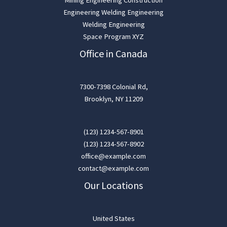
Mining Engineering Construction
Engineering Welding Engineering
Welding Engineering
Space Program XYZ
Office in Canada
7300-7398 Colonial Rd,
Brooklyn, NY 11209
(123) 1234-567-8901
(123) 1234-567-8902
office@example.com
contact@example.com
Our Locations
United States