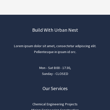
Build With Urban Nest
Lorem ipsum dolor sit amet, consectetur adipiscing elit.
Pellentesque in ipsum id orc.
Mon - Sat 8:00 - 17:30,
Sunday - CLOSED
Our Services
Chemical Engineering Projects