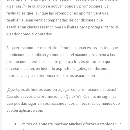
jugar sin límite cuando se activan bonos y promociones. La
realidad es que, aunque las promociones aportan ventajas,
también suelen venir acompañadas de condiciones que
establecen ciertas restricciones y límites para proteger tanto al
jugador como al operador.
Si quieres conocer en detalle cómo funcionan estos límites, qué
condiciones se aplican y cómo sacar el máximo provecho a las
promociones, este artículo te guiará a través de todo lo que
necesitas saber, incluyendo aspectos legales, condiciones
específicas y la experiencia real de los usuarios en
quickwin
.
¿Qué tipos de límites existen al jugar con promociones activas?
Cuando activas una promoción en Quick Win Casino, no significa
que puedas jugar sin restricciones. Los límites más comunes que
suelen aplicarse son:
Límites de apuesta máxima: Muchas ofertas establecen un