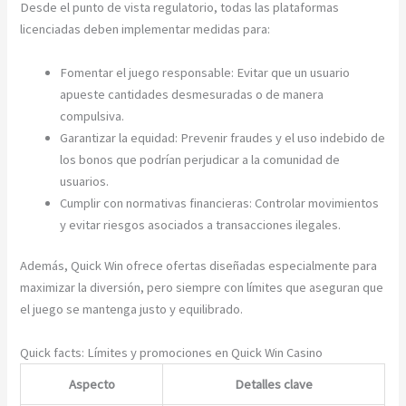
Desde el punto de vista regulatorio, todas las plataformas
licenciadas deben implementar medidas para:
Fomentar el juego responsable: Evitar que un usuario
apueste cantidades desmesuradas o de manera
compulsiva.
Garantizar la equidad: Prevenir fraudes y el uso indebido de
los bonos que podrían perjudicar a la comunidad de
usuarios.
Cumplir con normativas financieras: Controlar movimientos
y evitar riesgos asociados a transacciones ilegales.
Además, Quick Win ofrece ofertas diseñadas especialmente para
maximizar la diversión, pero siempre con límites que aseguran que
el juego se mantenga justo y equilibrado.
Quick facts: Límites y promociones en Quick Win Casino
Aspecto
Detalles clave