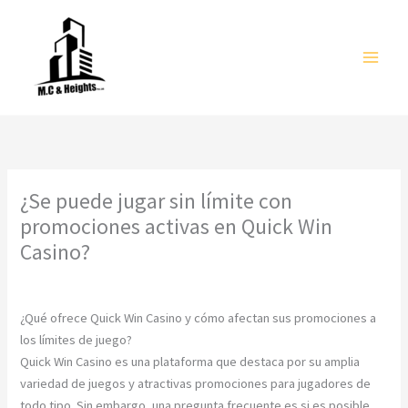
Skip
to
content
¿Se puede jugar sin límite con
promociones activas en Quick Win
Casino?
Leave a Comment
/
Uncategorized
/ By
chunty cuty
¿Qué ofrece Quick Win Casino y cómo afectan sus promociones a
los límites de juego?
Quick Win Casino es una plataforma que destaca por su amplia
variedad de juegos y atractivas promociones para jugadores de
todo tipo. Sin embargo, una pregunta frecuente es si es posible