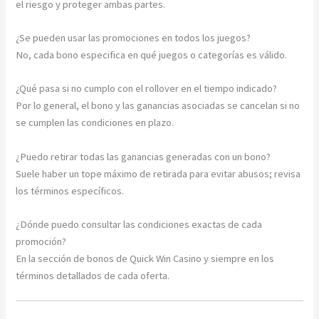
el riesgo y proteger ambas partes.
¿Se pueden usar las promociones en todos los juegos?
No, cada bono especifica en qué juegos o categorías es válido.
¿Qué pasa si no cumplo con el rollover en el tiempo indicado?
Por lo general, el bono y las ganancias asociadas se cancelan si no
se cumplen las condiciones en plazo.
¿Puedo retirar todas las ganancias generadas con un bono?
Suele haber un tope máximo de retirada para evitar abusos; revisa
los términos específicos.
¿Dónde puedo consultar las condiciones exactas de cada
promoción?
En la sección de bonos de Quick Win Casino y siempre en los
términos detallados de cada oferta.