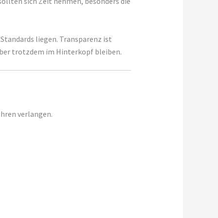
 sollten sich Zeit nehmen, besonders die
 Standards liegen. Transparenz ist
 aber trotzdem im Hinterkopf bleiben.
ühren verlangen.