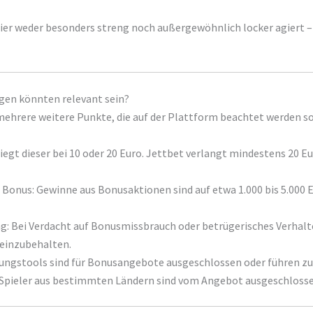
 hier weder besonders streng noch außergewöhnlich locker agiert 
gen könnten relevant sein?
hrere weitere Punkte, die auf der Plattform beachtet werden so
egt dieser bei 10 oder 20 Euro. Jettbet verlangt mindestens 20 E
Bonus: Gewinne aus Bonusaktionen sind auf etwa 1.000 bis 5.000 
: Bei Verdacht auf Bonusmissbrauch oder betrügerisches Verhalte
einzubehalten.
ngstools sind für Bonusangebote ausgeschlossen oder führen zu
Spieler aus bestimmten Ländern sind vom Angebot ausgeschlossen