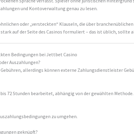
 trockenen Sprache verfasst. Spieler ohne juristischen Hintergrund
ahlungen und Kontoverwaltung genau zu lesen.
wöhnlichen oder „versteckten“ Klauseln, die über branchenüblichen
stark auf der Seite des Casinos formuliert – das ist üblich, sollte
eckten Bedingungen bei Jettbet Casino
- oder Auszahlungen?
n Gebühren, allerdings können externe Zahlungsdienstleister Geb
bis 72 Stunden bearbeitet, abhängig von der gewählten Methode.
 Auszahlungsbedingungen zu umgehen.
ingungen geknüpft?