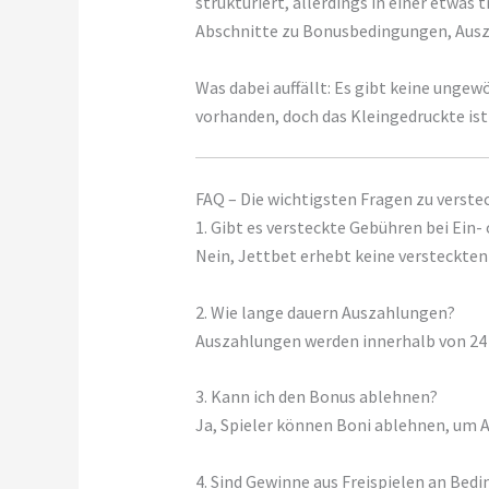
strukturiert, allerdings in einer etwas
Abschnitte zu Bonusbedingungen, Ausz
Was dabei auffällt: Es gibt keine unge
vorhanden, doch das Kleingedruckte ist 
FAQ – Die wichtigsten Fragen zu verst
1. Gibt es versteckte Gebühren bei Ein
Nein, Jettbet erhebt keine versteckte
2. Wie lange dauern Auszahlungen?
Auszahlungen werden innerhalb von 24 
3. Kann ich den Bonus ablehnen?
Ja, Spieler können Boni ablehnen, um
4. Sind Gewinne aus Freispielen an Bed