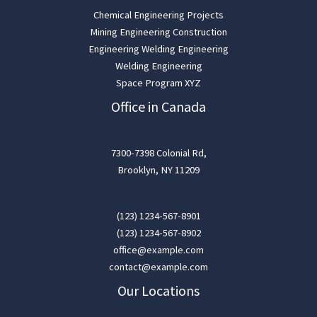
Chemical Engineering Projects
Mining Engineering Construction
Engineering Welding Engineering
Welding Engineering
Space Program XYZ
Office in Canada
7300-7398 Colonial Rd,
Brooklyn, NY 11209
(123) 1234-567-8901
(123) 1234-567-8902
office@example.com
contact@example.com
Our Locations