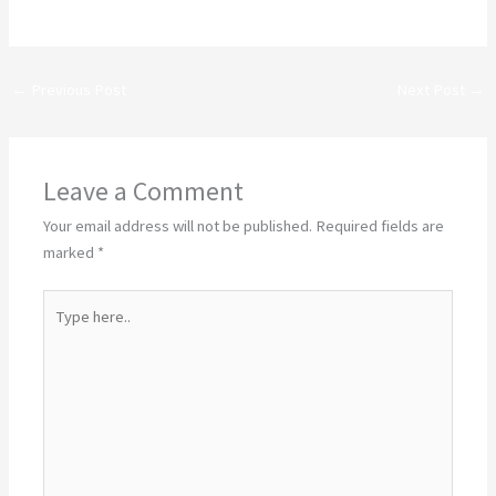
←
Previous Post
Next Post
→
Leave a Comment
Your email address will not be published.
Required fields are
marked
*
Type
here..