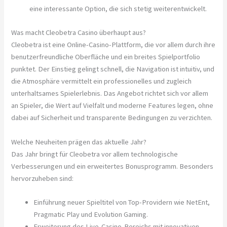
betra
eine interessante Option, die sich stetig weiterentwickelt.
Was macht Cleobetra Casino überhaupt aus?
Cleobetra ist eine Online-Casino-Plattform, die vor allem durch ihre
benutzerfreundliche Oberfläche und ein breites Spielportfolio
punktet. Der Einstieg gelingt schnell, die Navigation ist intuitiv, und
die Atmosphäre vermittelt ein professionelles und zugleich
unterhaltsames Spielerlebnis. Das Angebot richtet sich vor allem
an Spieler, die Wert auf Vielfalt und moderne Features legen, ohne
dabei auf Sicherheit und transparente Bedingungen zu verzichten.
Welche Neuheiten prägen das aktuelle Jahr?
Das Jahr bringt für Cleobetra vor allem technologische
Verbesserungen und ein erweitertes Bonusprogramm. Besonders
hervorzuheben sind:
Einführung neuer Spieltitel von Top-Providern wie NetEnt,
Pragmatic Play und Evolution Gaming.
Erweiterung des Live-Casino-Bereichs mit innovativen